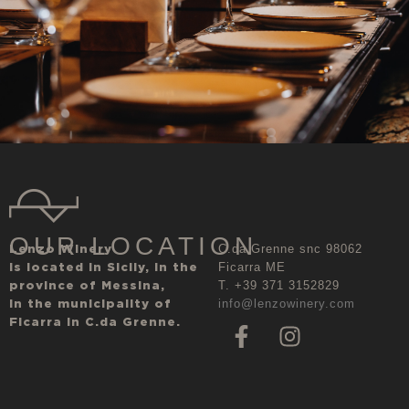
OUR LOCATION
Lenzo Winery
C.da Grenne snc 98062
is located in Sicily, in the
Ficarra ME
province of Messina,
T. +39 371 3152829
in the municipality of
info@lenzowinery.com
Ficarra in C.da Grenne.