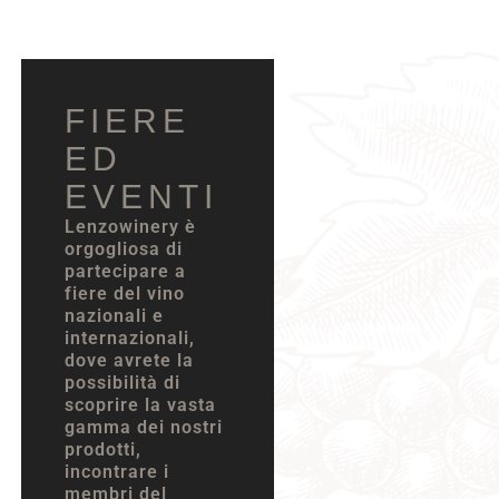
FIERE
ED
EVENTI
Lenzowinery è
orgogliosa di
partecipare a
fiere del vino
nazionali e
internazionali,
dove avrete la
possibilità di
scoprire la vasta
gamma dei nostri
prodotti,
incontrare i
membri del