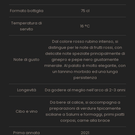
Formato bottiglia
75 cl
Temperatura di
16 °C
servito
Dal colore rosso rubino intenso, si
distingue per le note di frutti rossi, con
delicate note speziate principalmente di
Note di gusto
ginepro e pepe nero giustamente
minerale. Al palato è molto elegante, con
un tannino morbido ed una lunga
persistenza
Longevità
Da godere al meglio nell’arco di 2-3 anni
Da bere al calice, si accompagna a
preparazioni di verdure tipicamente
Cibo e vino
siciliane a Salumi e formaggi, primi piatti
corposi, carne alla brace
Prima annata
2021