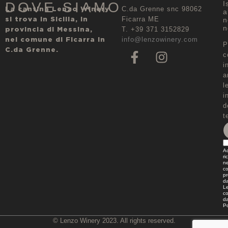
DOVE SIAMO
I
La cantina Lenzo Winery
C.da Grenne snc 98062
a
si trova in Sicilia, in
Ficarra ME
n
n
provincia di Messina,
T. +39 371 3152829
nel comune di Ficarra in
info@lenzowinery.com
P
C.da Grenne.
c
i
a
l
i
d
t
A
ri
ne
co
pr
da
Le
co
da
Po
© Lenzo Winery 2023. All rights reserved.