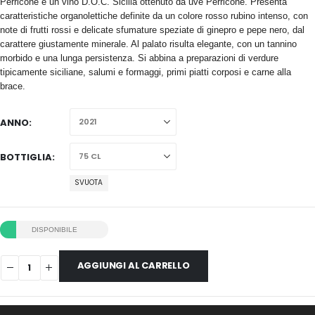
Perricone è un vino D.O.C. Sicilia ottenuto da uve Perricone. Presenta
caratteristiche organolettiche definite da un colore rosso rubino intenso, con
note di frutti rossi e delicate sfumature speziate di ginepro e pepe nero, dal
carattere giustamente minerale. Al palato risulta elegante, con un tannino
morbido e una lunga persistenza. Si abbina a preparazioni di verdure
tipicamente siciliane, salumi e formaggi, primi piatti corposi e carne alla
brace.
ANNO
BOTTIGLIA
SVUOTA
DISPONIBILE
AGGIUNGI AL CARRELLO