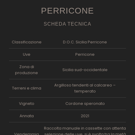
PERRICONE
SCHEDA TECNICA
Classificazione
D.O.C. Sicilia Perricone
Uve
Perricone
Zona di
Sicilia sud-occidentale
produzione
Argilloso tendenti al calcareo –
Terreni e clima
temperato
Vigneto
Cordone speronato
Annata
2021
Raccolta manuale in cassette con attenta
Vendemmia
selezione delle uve, si è svolta tra la metà