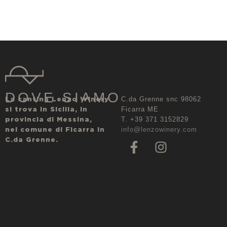
DOVE SIAMO
La cantina Lenzo Winery
C.da Grenne snc 98062
si trova in Sicilia, in
Ficarra ME
provincia di Messina,
T. +39 371 3152829
nel comune di Ficarra in
info@lenzowinery.com
C.da Grenne.