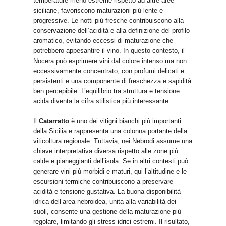
temperature meno estreme rispetto ad altre aree
siciliane, favoriscono maturazioni più lente e
progressive. Le notti più fresche contribuiscono alla
conservazione dell’acidità e alla definizione del profilo
aromatico, evitando eccessi di maturazione che
potrebbero appesantire il vino. In questo contesto, il
Nocera può esprimere vini dal colore intenso ma non
eccessivamente concentrato, con profumi delicati e
persistenti e una componente di freschezza e sapidità
ben percepibile. L’equilibrio tra struttura e tensione
acida diventa la cifra stilistica più interessante.
Il
Catarratto
è uno dei vitigni bianchi più importanti
della Sicilia e rappresenta una colonna portante della
viticoltura regionale. Tuttavia, nei Nebrodi assume una
chiave interpretativa diversa rispetto alle zone più
calde e pianeggianti dell’isola. Se in altri contesti può
generare vini più morbidi e maturi, qui l’altitudine e le
escursioni termiche contribuiscono a preservare
acidità e tensione gustativa. La buona disponibilità
idrica dell’area nebroidea, unita alla variabilità dei
suoli, consente una gestione della maturazione più
regolare, limitando gli stress idrici estremi. Il risultato,