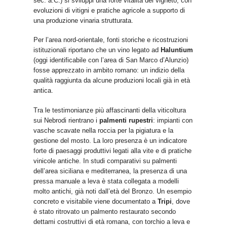
sec. a.C.) si sviluppi una forte vitalità del vigneto, con
evoluzioni di vitigni e pratiche agricole a supporto di
una produzione vinaria strutturata.
Per l’area nord-orientale, fonti storiche e ricostruzioni
istituzionali riportano che un vino legato ad
Haluntium
(oggi identificabile con l’area di San Marco d’Alunzio)
fosse apprezzato in ambito romano: un indizio della
qualità raggiunta da alcune produzioni locali già in età
antica.
Tra le testimonianze più affascinanti della viticoltura
sui Nebrodi rientrano i
palmenti rupestri
: impianti con
vasche scavate nella roccia per la pigiatura e la
gestione del mosto. La loro presenza è un indicatore
forte di paesaggi produttivi legati alla vite e di pratiche
vinicole antiche. In studi comparativi su palmenti
dell’area siciliana e mediterranea, la presenza di una
pressa manuale a leva è stata collegata a modelli
molto antichi, già noti dall’età del Bronzo. Un esempio
concreto e visitabile viene documentato a
Tripi
, dove
è stato ritrovato un palmento restaurato secondo
dettami costruttivi di età romana, con torchio a leva e