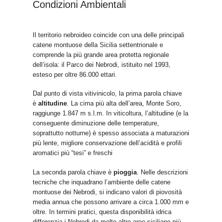
Condizioni Ambientali
Il territorio nebroideo coincide con una delle principali
catene montuose della Sicilia settentrionale e
comprende la più grande area protetta regionale
dell’isola: il Parco dei Nebrodi, istituito nel 1993,
esteso per oltre 86.000 ettari.
Dal punto di vista vitivinicolo, la prima parola chiave
è
altitudine
. La cima più alta dell’area, Monte Soro,
raggiunge 1.847 m s.l.m. In viticoltura, l’altitudine (e la
conseguente diminuzione delle temperature,
soprattutto notturne) è spesso associata a maturazioni
più lente, migliore conservazione dell’acidità e profili
aromatici più “tesi” e freschi
La seconda parola chiave è
pioggia
. Nelle descrizioni
tecniche che inquadrano l’ambiente delle catene
montuose dei Nebrodi, si indicano valori di piovosità
media annua che possono arrivare a circa 1.000 mm e
oltre. In termini pratici, questa disponibilità idrica
differenzia i Nebrodi da molte altre aree siciliane più