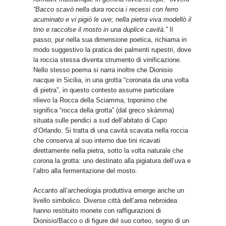
“Bacco scavò nella dura roccia i recessi con ferro
acuminato e vi pigiò le uve; nella pietra viva modellò il
tino e raccolse il mosto in una duplice cavità.”
Il
passo, pur nella sua dimensione poetica, richiama in
modo suggestivo la pratica dei palmenti rupestri, dove
la roccia stessa diventa strumento di vinificazione.
Nello stesso poema si narra inoltre che Dionisio
nacque in Sicilia, in una grotta “coronata da una volta
di pietra”, in questo contesto assume particolare
rilievo la Rocca della Sciamma, toponimo che
significa “rocca della grotta” (dal greco skámma)
situata sulle pendici a sud dell’abitato di Capo
d’Orlando. Si tratta di una cavità scavata nella roccia
che conserva al suo interno due tini ricavati
direttamente nella pietra, sotto la volta naturale che
corona la grotta: uno destinato alla pigiatura dell’uva e
l’altro alla fermentazione del mosto.
Accanto all’archeologia produttiva emerge anche un
livello simbolico. Diverse città dell’area nebroidea
hanno restituito monete con raffigurazioni di
Dionisio/Bacco o di figure del suo corteo, segno di un