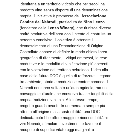
identitaria a un territorio viticolo che per secoli ha
prodotto vino senza disporre di una denominazione
propria. L’iniziativa è promossa dall’
Associazione
Cantine dei Nebrodi
, presieduta da
Nino Lenzo
(fondatore della
Lenzo Winery
), che riunisce diverse
realtà produttive dell’area con l’intento di costruire un
percorso condiviso. L’obiettivo è ottenere il
riconoscimento di una Denominazione di Origine
Controllata capace di definire in modo chiaro l’area
geografica di riferimento, i vitigni ammessi, le rese
produttive e le modalità di vinificazione più coerenti
con la vocazione del territorio nebroideo. L’idea alla
base della futura DOC è quella di rafforzare il legame
tra ambiente, storia e produzione contemporanea. I
Nebrodi non sono soltanto un’area agricola, ma un
paesaggio culturale che conserva tracce tangibili della
propria tradizione vinicola. Allo stesso tempo, il
progetto guarda avanti. In un mercato sempre più
attento all’origine e alla sostenibilità, una DOC
dedicata potrebbe offrire maggiore riconoscibilità ai
vini Nebrodi, stimolare investimenti e favorire il
recupero di superfici vitate oggi marginali o