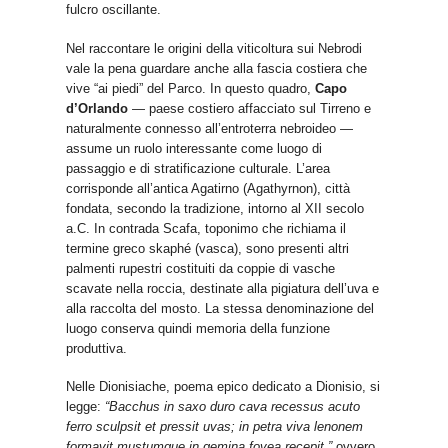
fulcro oscillante.
Nel raccontare le origini della viticoltura sui Nebrodi
vale la pena guardare anche alla fascia costiera che
vive “ai piedi” del Parco. In questo quadro,
Capo
d’Orlando
— paese costiero affacciato sul Tirreno e
naturalmente connesso all’entroterra nebroideo —
assume un ruolo interessante come luogo di
passaggio e di stratificazione culturale. L’area
corrisponde all’antica Agatirno (Agathyrnon), città
fondata, secondo la tradizione, intorno al XII secolo
a.C. In contrada Scafa, toponimo che richiama il
termine greco skaphé (vasca), sono presenti altri
palmenti rupestri costituiti da coppie di vasche
scavate nella roccia, destinate alla pigiatura dell’uva e
alla raccolta del mosto. La stessa denominazione del
luogo conserva quindi memoria della funzione
produttiva.
Nelle Dionisiache, poema epico dedicato a Dionisio, si
legge:
“Bacchus in saxo duro cava recessus acuto
ferro sculpsit et pressit uvas; in petra viva lenonem
formavit mustumque in gemina fovea recepit.”
ovvero